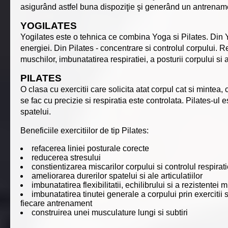
asigurând astfel buna dispoziţie şi generând un antrename
YOGILATES
Yogilates este o tehnica ce combina Yoga si Pilates. Din Yog
energiei. Din Pilates - concentrare si controlul corpului. Rez
muschilor, imbunatatirea respiratiei, a posturii corpului si 
PILATES
O clasa cu exercitii care solicita atat corpul cat si mintea, 
se fac cu precizie si respiratia este controlata. Pilates-ul e
spatelui.
Beneficiile exercitiilor de tip Pilates:
refacerea liniei posturale corecte
reducerea stresului
constientizarea miscarilor corpului si controlul respirati
ameliorarea durerilor spatelui si ale articulatiilor
imbunatatirea flexibilitatii, echilibrului si a rezistentei 
imbunatatirea tinutei generale a corpului prin exercitii 
fiecare antrenament
construirea unei musculature lungi si subtiri