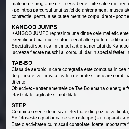
materie de programe de fitness, beneficiile sale sunt nen
- pe intreg parcursul unui astfel de antrenament, musculat
contractie, pentru a se putea mentine corpul drept - pozit
KANGOO JUMPS
KANGOO JUMPS reprezinta una dintre cele mai eficiente m
exercitii ard mai multe calorii decat alte sporturi traditional
Specialistii spun ca, in timpul antrenamentului de Kangoo 
lucreaza fiecare muschi al corpului, dar in special fesieri
TAE-BO
Clasa de aerobic in care coregrafia este compusa in cea mai
de picioare, veti invata lovituri de brate si picioare combi
diferite.
Obiective: - antrenamentele de Tae Bo emana o energie fantas
elasticitate, agilitate si mobilitate.
STEP
Combina o serie de miscari efectuate din pozitie verticala
Se foloseste o platforma de step (stepper) - un aparat care 
Este o activitatea cu miscari controlate, foarte importanta f