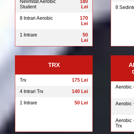
Nelimitat Aerobic
180
Student
Lei
8 Sedint
8 Intrari Aerobic
170
Lei
1 Intrare
50
Lei
TRX
A
Trx
175 Lei
Aerobic 
4 Intrari Trx
140 Lei
1 Intrare
50 Lei
Aerobic 
Aerobic 
Trx