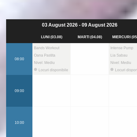
03 August 2026 - 09 August 2026
LUNI
(03.08)
MARTI
(04.08)
MIERCURI
(05
Bands Workout
Intense Pump
Oana Pastita
Lia Sabau
08:00
Nivel:
Mediu
Nivel:
Mediu
Locuri disponibile
Locuri dispon
09:00
10:00