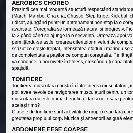
AEROBICS CHOREO
Prezintă cea mai modernă structură respectând standardel
(March, Mambo, Cha cha, Chasse, Step Knee, Kick ball cha
ridicat, ajungând printr-un antrenament non-stop la o cor
avansate. Coregrafia se formează natural și progresiv, înc
la 2 până când se ajunge la o secvență. Urmează apoi varia
permițându-se astfel crearea diferitelor niveluri de comple
scăzut ce crește treptat, intensitatea efortului mărindu-se a
de complexitate a pașilor ce compun coregrafia. Pe lângă a
va conduce la noi nivele în fitness, crescându-ți capacitat
spațială.
TONIFIERE
Tonifierea musculară constă în întreținerea musculaturii, i
pot avea nevoie de revigorarea musculaturii pentru un ton
musculară nu este numai benefica, dar și necesară pentru u
același timp?
Clasele de tonifiere sunt activități de grup cu sau fară cor
greutatea propiului corp. Muzica și antrenorii asigură elem
ABDOMENE FESE COAPSE