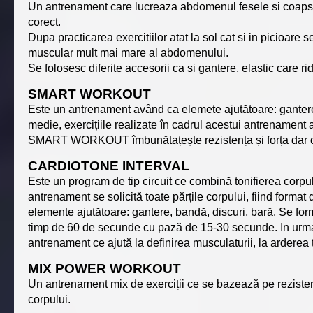
Un antrenament care lucreaza abdomenul fesele si coapsele
corect.
Dupa practicarea exercitiilor atat la sol cat si in picioare
muscular mult mai mare al abdomenului.
Se folosesc diferite accesorii ca si gantere, elastic care ridi
SMART WORKOUT
Este un antrenament având ca elemete ajutătoare: gantere,
medie, exercițiile realizate în cadrul acestui antrenament
SMART WORKOUT îmbunătațește rezistența și forța dar ofer
CARDIOTONE INTERVAL
Este un program de tip circuit ce combină tonifierea corpului
antrenament se solicită toate părțile corpului, fiind format 
elemente ajutătoare: gantere, bandă, discuri, bară. Se f
timp de 60 de secunde cu pază de 15-30 secunde. In urma 
antrenament ce ajută la definirea musculaturii, la arderea
MIX POWER WORKOUT
Un antrenament mix de exerciții ce se bazează pe rezistenț
corpului.