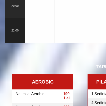
20:00
21:00
TAR
AEROBIC
PIL
Nelimitat Aerobic
190
1 Sedint
Lei
4 Sedint